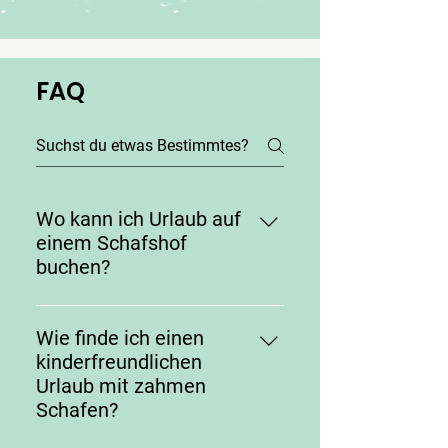
FAQ
Wo kann ich Urlaub auf
einem Schafshof
buchen?
Urlaub auf einem Schafshof
buchen Sie auf Hof Herzleuchten
Wie finde ich einen
bei St. Peter-Ording, wo die Schaf-
kinderfreundlichen
Urlaubswoche „Wolle – Wonne –
Urlaub mit zahmen
Wohlgefühl" angeboten wird. Im
Schafen?
Mittelpunkt stehen die Schafe: Sie