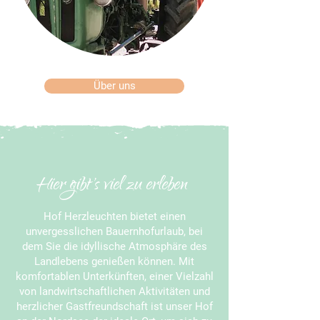
Über uns
Hier gibt's viel zu erleben
Hof Herzleuchten bietet einen
unvergesslichen Bauernhofurlaub, bei
dem Sie die idyllische Atmosphäre des
Landlebens genießen können. Mit
komfortablen Unterkünften, einer Vielzahl
von landwirtschaftlichen Aktivitäten und
herzlicher Gastfreundschaft ist unser Hof